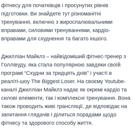
фітнесу для початківців і просунутих рівнів
підготовки. Ви знайдете тут різноманітні
тренування, включно з жироспалювальними
вправами, силовими тренуваннями, кардіо-
вправами для схуднення та багато іншого.
Джилліан Майклз – найвідоміший фітнес-тренер з
Голлівуду, яка стала популярною завдяки своїй
програмі “Схудни за тридцять днів” і участі в
реаліті-шоу The Biggest Loser. На своєму Youtube-
каналі Джилліан Майклз надає як окремі кардіо та
силові елементи, так і комплексні тренування. Вона
також проводить живі трансляції, де відповідає на
запитання глядачів і ділиться порадами щодо
фітнесу та здорового способу життя.