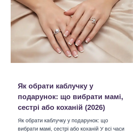
о
и
н
б
н
р
и
а
й
т
м
и
а
е
р
л
ш
е
р
к
у
Як обрати каблучку у
т
т
подарунок: що вибрати мамі,
р
п
сестрі або коханій (2026)
о
а
м
ц
Як обрати каблучку у подарунок: що
о
і
вибрати мамі, сестрі або коханій У всі часи
т