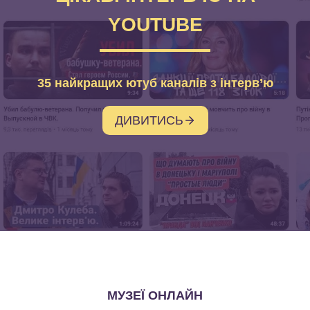
YOUTUBE
35 найкращих ютуб каналів з інтерв’ю
ДИВИТИСЬ
МУЗЕЇ ОНЛАЙН