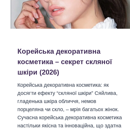
р
2
в
г
0
и
а
2
й
н
6
ф
і
)
у
з
н
Корейська декоративна
у
к
в
косметика – секрет скляної
ц
а
шкіри (2026)
і
т
о
и
Корейська декоративна косметика: як
н
к
досягти ефекту “скляної шкіри” Сяйлива,
а
о
гладенька шкіра обличчя, немов
л
м
порцеляна чи скло, – мрія багатьох жінок.
с
ф
Сучасна корейська декоративна косметика
у
о
настільки якісна та інноваційна, що здатна
ч