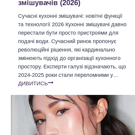
змішувачів (2026)
о
е
н
с
Сучасні кухонні змішувачі: новітні функції
л
т
та технології 2026 Кухонні змішувачі давно
а
р
перестали бути просто пристроями для
й
і
подачі води. Сучасний ринок пропонує
н
а
революційні рішення, які кардинально
-
б
змінюють підхід до організації кухонного
ш
о
простору. Експерти галузі відзначають, що
к
к
2024-2025 роки стали переломними у…
о
о
Д
ДИВИТИСЬ
л
х
о
і
а
д
:
н
а
я
і
т
к
й
к
о
(
о