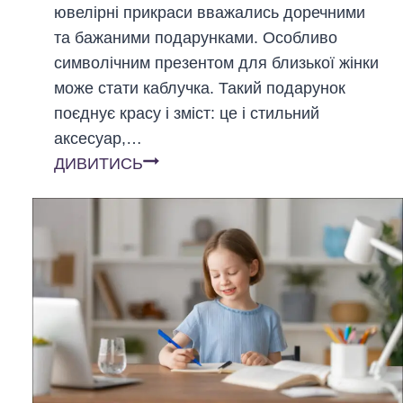
є
ювелірні прикраси вважались доречними
о
н
та бажаними подарунками. Особливо
ц
т
символічним презентом для близької жінки
и
а
може стати каблучка. Такий подарунок
к
(
поєднує красу і зміст: це і стильний
л
2
аксесуар,…
д
0
Я
ДИВИТИСЬ
л
2
к
я
6
о
б
)
б
е
р
з
а
д
т
о
и
р
к
і
а
ж