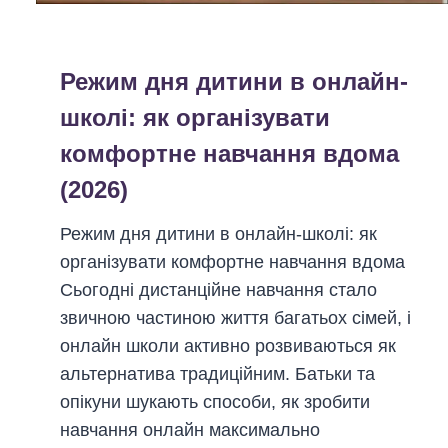
б
ж
л
я
у
Режим дня дитини в онлайн-
(
ч
2
школі: як організувати
к
0
комфортне навчання вдома
у
2
у
(2026)
6
п
)
Режим дня дитини в онлайн-школі: як
о
організувати комфортне навчання вдома
д
Сьогодні дистанційне навчання стало
а
звичною частиною життя багатьох сімей, і
р
онлайн школи активно розвиваються як
у
альтернатива традиційним. Батьки та
н
опікуни шукають способи, як зробити
о
навчання онлайн максимально
к