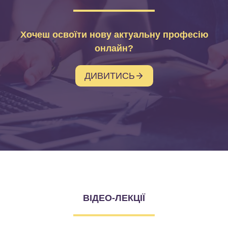
Хочеш освоїти нову актуальну професію
онлайн?
ДИВИТИСЬ
ВІДЕО-ЛЕКЦІЇ