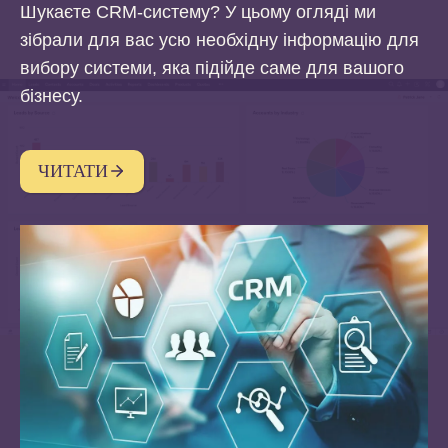
а
Шукаєте CRM-систему? У цьому огляді ми
а
ш
(
зібрали для вас усю необхідну інформацію для
т
у
2
вибору системи, яка підійде саме для вашого
и
в
0
бізнесу.
в
а
2
н
ч
6
а
і
ЧИТАТИ
)
к
в
о
(
с
2
м
0
е
2
т
6
и
)
к
а
–