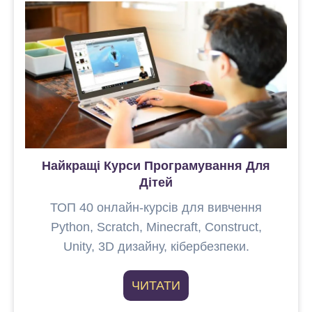
р
и
(
2
0
2
6
)
Найкращі Курси Програмування Для
Дітей
ТОП 40 онлайн-курсів для вивчення
Python, Scratch, Minecraft, Construct,
Unity, 3D дизайну, кібербезпеки.
ЧИТАТИ