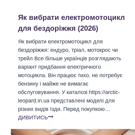
я
:
Як вибрати електромотоцикл
я
к
для бездоріжжя (2026)
п
Як вибрати електромотоцикл для
р
бездоріжжя: ендуро, тріал, мотокрос чи
а
трейл Все більше українців розглядають
ц
варіант придбання електричного
ю
мотоцикла. Він працює тихо, не потребує
є
бензину і майже не вимагає
е
обслуговування. У каталозі https://arctic-
л
leopard.in.ua представлені моделі для
е
різних видів їзди. Перед покупкою…
к
Я
ДИВИТИСЬ
т
к
р
в