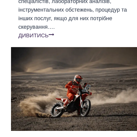
спеціалістів, лабораторних аналізів,
інструментальних обстежень, процедур та
інших послуг, якщо для них потрібне
скерування….
Е
ДИВИТИСЬ
-
н
а
п
р
а
в
л
е
н
н