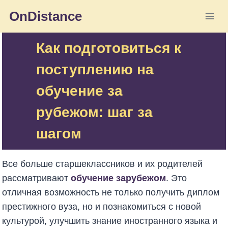
Перейти
OnDistance
к
содержимому
Как подготовиться к
поступлению на
обучение за
рубежом: шаг за
шагом
Все больше старшеклассников и их родителей
рассматривают
обучение зарубежом
. Это
отличная возможность не только получить диплом
престижного вуза, но и познакомиться с новой
культурой, улучшить знание иностранного языка и